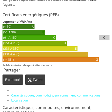
l'agence.
Certificats énergétiques (PEB)
Logement (kWH/m)
(< 50)
A
(51 A 90)
B
(91 A 150)
C
C
(151 A 230)
D
(231 A 330)
E
(331 A 450)
F
( > 451)
G
Faible émission de gaz à effet de serre
Partager
Facebook
Tweet
Caractéristiques, commodités, environnement, communications
Localisation
Caractéristiques, commodités, environnement,