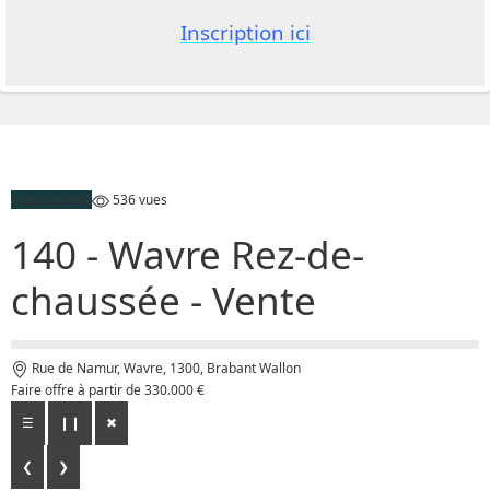
Inscription ici
Appartement
536 vues
140
- Wavre Rez-de-
chaussée - Vente
Rue de Namur, Wavre, 1300, Brabant Wallon
Faire offre à partir de 330.000 €
☰
❙❙
✖
❮
❯