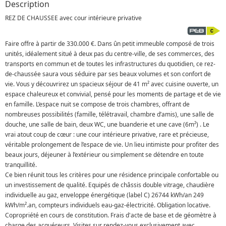
Description
REZ DE CHAUSSEE avec cour intérieure privative
Faire offre à partir de 330.000 €. Dans ûn petit immeuble composé de trois
unités, idéalement situé à deux pas du centre-ville, de ses commerces, des
transports en commun et de toutes les infrastructures du quotidien, ce rez-
de-chaussée saura vous séduire par ses beaux volumes et son confort de
vie. Vous y découvrirez un spacieux séjour de 41 m² avec cuisine ouverte, un
espace chaleureux et convivial, pensé pour les moments de partage et de vie
en famille. L’espace nuit se compose de trois chambres, offrant de
nombreuses possibilités (famille, télétravail, chambre d’amis), une salle de
douche, une salle de bain, deux WC, une buanderie et une cave (6m²) . Le
vrai atout coup de cœur : une cour intérieure privative, rare et précieuse,
véritable prolongement de l’espace de vie. Un lieu intimiste pour profiter des
beaux jours, déjeuner à l’extérieur ou simplement se détendre en toute
tranquillité.
Ce bien réunit tous les critères pour une résidence principale confortable ou
un investissement de qualité. Equipés de châssis double vitrage, chaudière
individuelle au gaz, enveloppe énergétique (label C) 26744 kWh/an 249
kWh/m².an, compteurs individuels eau-gaz-électricité. Obligation locative.
Copropriété en cours de constitution. Frais d'acte de base et de géomètre à
charge des acquéreurs. Visites sur rendez-vous exclusivement avec